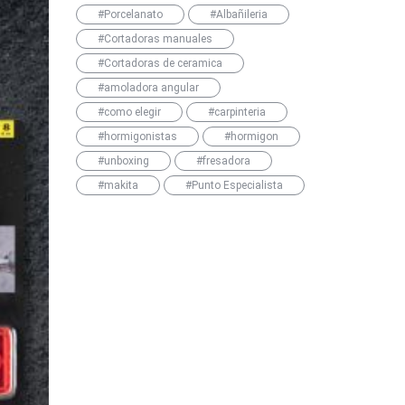
#Porcelanato
#Albañileria
#Cortadoras manuales
#Cortadoras de ceramica
#amoladora angular
#como elegir
#carpinteria
#hormigonistas
#hormigon
#unboxing
#fresadora
#makita
#Punto Especialista