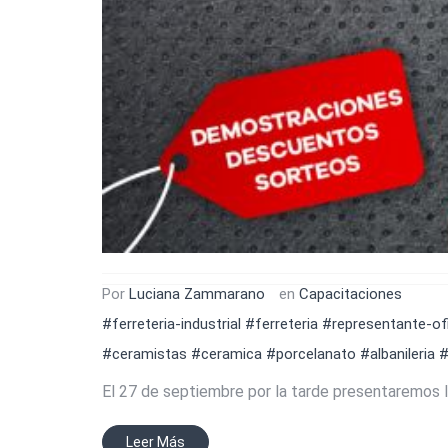
Por
Luciana Zammarano
en
Capacitaciones
#ferreteria-industrial
#ferreteria
#representante-ofi
#ceramistas
#ceramica
#porcelanato
#albanileria
#
El 27 de septiembre por la tarde presentaremos l
Leer Más