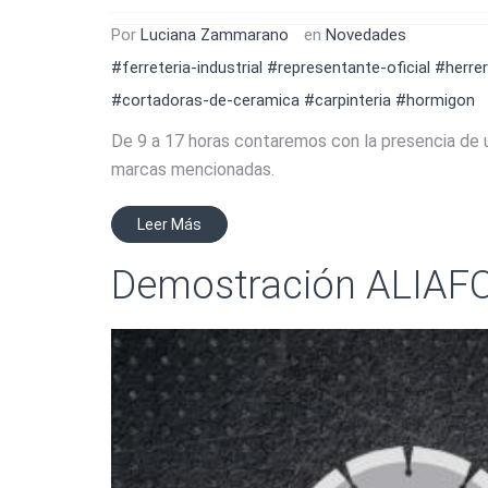
Por
Luciana Zammarano
en
Novedades
#ferreteria-industrial
#representante-oficial
#herrer
#cortadoras-de-ceramica
#carpinteria
#hormigon
De 9 a 17 horas contaremos con la presencia de 
marcas mencionadas.
Leer Más
Demostración ALIAFO