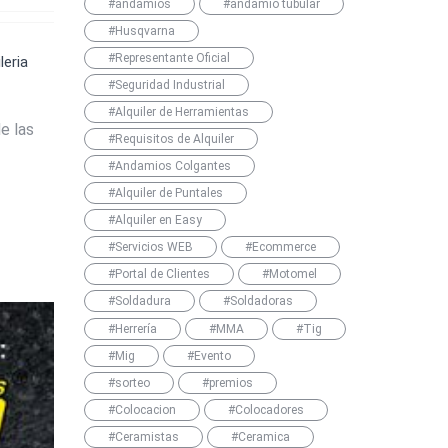
#andamios
#andamio tubular
#Husqvarna
#Representante Oficial
leria
#Seguridad Industrial
#Alquiler de Herramientas
e las
#Requisitos de Alquiler
#Andamios Colgantes
#Alquiler de Puntales
#Alquiler en Easy
#Servicios WEB
#Ecommerce
#Portal de Clientes
#Motomel
#Soldadura
#Soldadoras
#Herrería
#MMA
#Tig
#Mig
#Evento
#sorteo
#premios
#Colocacion
#Colocadores
#Ceramistas
#Ceramica