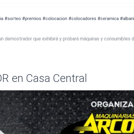
ia
#sorteo
#premios
#colocacion
#colocadores
#ceramica
#albani
un demostrador que exhibirá y probará máquinas y consumibles d
R en Casa Central