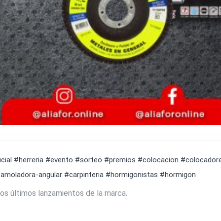
cial
#herreria
#evento
#sorteo
#premios
#colocacion
#colocador
amoladora-angular
#carpinteria
#hormigonistas
#hormigon
os últimos lanzamientos de la marca.