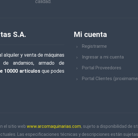
calidad.
tas S.A.
Mi cuenta
Registrarme
l alquiler y venta de máquinas
Ingresar a mi cuenta
iler de andamios, armado de
Portal Proveedores
e 10000 artículos
que podes
Portal Clientes (proximame
n el sitio web
www.arcomaquinarias.com
, sujeto a disponibilidad de
actuales. Las especificaciones técnicas y descripciones están sujetas