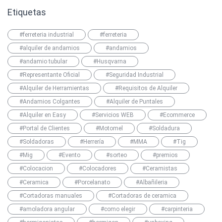
Etiquetas
#ferreteria industrial
#ferreteria
#alquiler de andamios
#andamios
#andamio tubular
#Husqvarna
#Representante Oficial
#Seguridad Industrial
#Alquiler de Herramientas
#Requisitos de Alquiler
#Andamios Colgantes
#Alquiler de Puntales
#Alquiler en Easy
#Servicios WEB
#Ecommerce
#Portal de Clientes
#Motomel
#Soldadura
#Soldadoras
#Herrería
#MMA
#Tig
#Mig
#Evento
#sorteo
#premios
#Colocacion
#Colocadores
#Ceramistas
#Ceramica
#Porcelanato
#Albañileria
#Cortadoras manuales
#Cortadoras de ceramica
#amoladora angular
#como elegir
#carpinteria