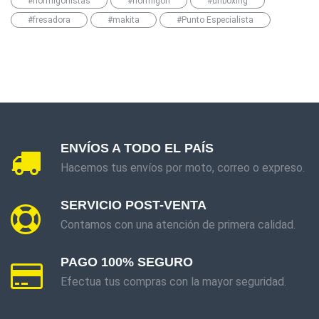
#hormigonistas
#hormigon
#unboxing
#fresadora
#makita
#Punto Especialista
ENVÍOS A TODO EL PAÍS
Hacemos tus envíos por moto, correo o expreso.
SERVICIO POST-VENTA
Contamos con una atención de primera calidad.
PAGO 100% SEGURO
Efectua tus compras con la mayor seguridad.