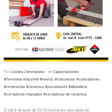
Por
Luciana Zammarano
en
Capacitaciones
#ferreteria-industrial
#evento
#colocacion
#colocadores
#ceramistas
#ceramica
#porcelanato
#albanileria
#cortadoras-manuales
#cortadoras-de-ceramica
El día 8 de junio de 2019 montamos una carpa de