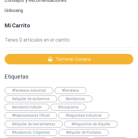
Consejos y Recomendaciones
Unboxing
Mi Carrito
Tenes
0
artículos en el carrito
Terminar Compra
Etiquetas
#ferreteria industrial
#ferreteria
#alquiler de andamios
#andamios
#andamio tubular
#Husqvarna
#Representante Oficial
#Seguridad Industrial
#Alquiler de Herramientas
#Requisitos de Alquiler
#Andamios Colgantes
#Alquiler de Puntales