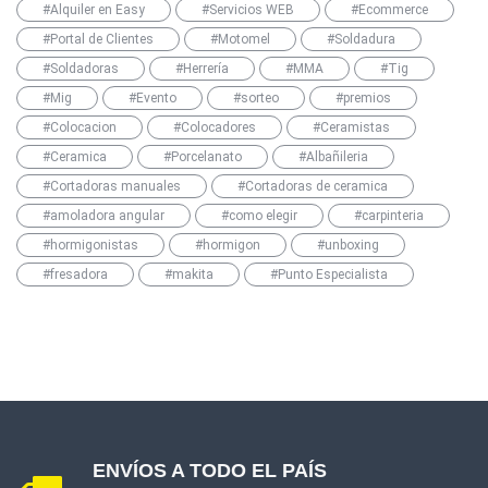
#Alquiler en Easy
#Servicios WEB
#Ecommerce
#Portal de Clientes
#Motomel
#Soldadura
#Soldadoras
#Herrería
#MMA
#Tig
#Mig
#Evento
#sorteo
#premios
#Colocacion
#Colocadores
#Ceramistas
#Ceramica
#Porcelanato
#Albañileria
#Cortadoras manuales
#Cortadoras de ceramica
#amoladora angular
#como elegir
#carpinteria
#hormigonistas
#hormigon
#unboxing
#fresadora
#makita
#Punto Especialista
ENVÍOS A TODO EL PAÍS