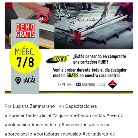
Por
Luciana Zammarano
en
Capacitaciones
#representante-oficial
#alquiler-de-herramientas
#evento
#colocacion
#colocadores
#ceramistas
#ceramica
#porcelanato
#cortadoras-manuales
#cortadoras-de-