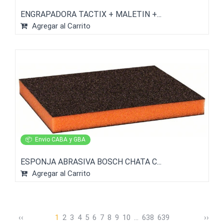
ENGRAPADORA TACTIX + MALETIN +...
Agregar al Carrito
📦
Envio CABA y GBA
ESPONJA ABRASIVA BOSCH CHATA C...
Agregar al Carrito
‹
‹
1
2
3
4
5
6
7
8
9
10
...
638
639
›
›