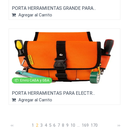
PORTA HERRAMIENTAS GRANDE PARA...
Agregar al Carrito
📦
Envio CABA y GBA
PORTA HERRAMIENTAS PARA ELECTR...
Agregar al Carrito
‹
‹
1
2
3
4
5
6
7
8
9
10
...
169
170
›
›