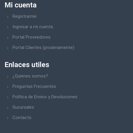
Mi cuenta
FISCHER ARGENTINA SA
Registrarme
ANEMI
Ingresar a mi cuenta
ASSIST
Portal Proveedores
BANUERA
Portal Clientes (proximamente)
BARBUY TEAM
Enlaces utiles
BEMAR
BULONFER
¿Quienes somos?
Preguntas Frecuentes
CALABRO
Política de Envios y Devoluciones
CASA GANCEDO
Sucursales
CATRIEL
Contacto
CELESTAL