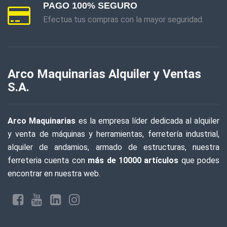
PAGO 100% SEGURO
ARCO MAQUINARIAS
Efectua tus compras con la mayor seguridad.
CROSSMASTER
DEPER
Arco Maquinarias Alquiler y Ventas
EL ABUELO
S.A.
ESSAMET
FELO
Arco Maquinarias
es la empresa líder dedicada al alquiler
y venta de máquinas y herramientas, ferretería industrial,
FERPAK
alquiler de andamios, armado de estructuras, nuestra
FPL
ferreteria cuenta con
más de 10000 artículos
que podes
encontrar en nuestra web.
INGCO
HORWING
QUILLOSA