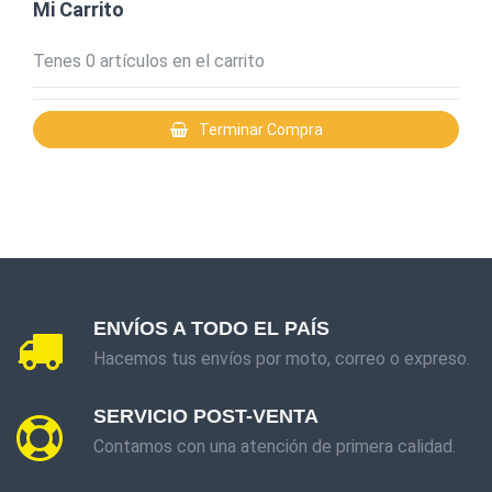
BIASSONI
Mi Carrito
CERAMICRUZ
Tenes
0
artículos en el carrito
COIMFER
Terminar Compra
CORTRIFIL
EVEL
TEKBOND
KAIKEN
NORTON ABRASIVOS
ENVÍOS A TODO EL PAÍS
FISCHER
Hacemos tus envíos por moto, correo o expreso.
TRUPER
SERVICIO POST-VENTA
WEMBLEY READY TO WORK
Contamos con una atención de primera calidad.
CRAFTMAN