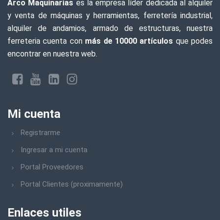
Arco Maquinarias
es la empresa líder dedicada al alquiler
y venta de máquinas y herramientas, ferretería industrial,
EVEL
alquiler de andamios, armado de estructuras, nuestra
FRAVIDA
ferreteria cuenta con
más de 10000 artículos
que podes
encontrar en nuestra web.
TEKBOND
MSA
KAIKEN
Mi cuenta
NORTON ABRASIVOS
Registrarme
FISCHER
Ingresar a mi cuenta
TRUPER
Portal Proveedores
CATERPILLAR
Portal Clientes (proximamente)
KLINGSTPOR
Enlaces utiles
WEMBLEY READY TO WORK