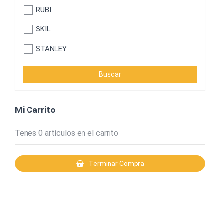
RUBI
SKIL
STANLEY
STRONGER
LUSQTOFF
MOTOMEL
Mi Carrito
TACTIX
Tenes
0
artículos en el carrito
Bremen
Terminar Compra
BLACK & DECKER
TOTAL HERRAMIENTAS
TITEBOND