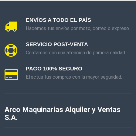
ADIABATIC
ATLAS
ENVÍOS A TODO EL PAÍS
BARBERO
Hacemos tus envíos por moto, correo o expreso.
BIASSONI
SERVICIO POST-VENTA
BRAVO
Contamos con una atención de primera calidad.
CAS
PAGO 100% SEGURO
CERAMICRUZ
Efectua tus compras con la mayor seguridad.
COIMFER
CONOFLEX
Arco Maquinarias Alquiler y Ventas
CORTRIFIL
S.A.
DOBLE A
ESLINGAR