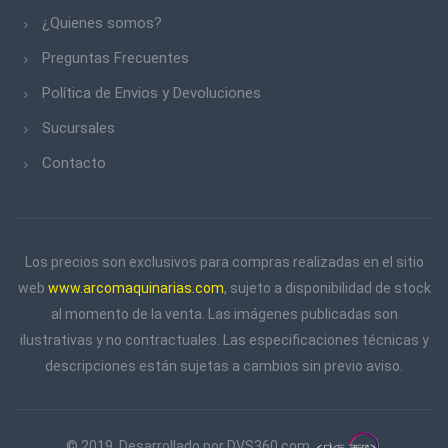
CRAFTMAN
¿Quienes somos?
Preguntas Frecuentes
ACQUASYSTEM
Política de Envios y Devoluciones
ARCO MAQUINARIAS
Sucursales
BELLOTA
Contacto
CROSSMASTER
DEPER
EL ABUELO
Los precios son exclusivos para compras realizadas en el sitio
web
www.arcomaquinarias.com
, sujeto a disponibilidad de stock
ESSAMET
al momento de la venta. Las imágenes publicadas son
FELO
ilustrativas y no contractuales. Las especificaciones técnicas y
descripciones están sujetas a cambios sin previo aviso.
FERPAK
FPL
© 2019. Desarrollado por
DVS360.com