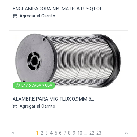
ENGRAMPADORA NEUMATICA LUSQTOF...
Agregar al Carrito
📦
Envio CABA y GBA
ALAMBRE PARA MIG FLUX 0.9MM 5...
Agregar al Carrito
‹
‹
1
2
3
4
5
6
7
8
9
10
...
22
23
›
›