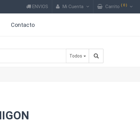
(
0
)
ENVIOS
Mi Cuenta
Carrito
?
Contacto
Todos
MIGON