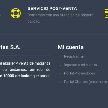
SERVICIO POST-VENTA
o
Contamos con una atención de primera
calidad.
tas S.A.
Mi cuenta
Registrarme
l alquiler y venta de máquinas
Ingresar a mi cuenta
iler de andamios, armado de
Portal Proveedores
e 10000 artículos
que podes
Portal Clientes (proximame