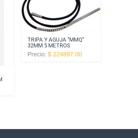
TRIPA Y AGUJA "MMQ"
32MM 5 METROS
Precio:
$ 224897.00
VIBRADOR
M
AF2006 
4MTS
Precio:
$