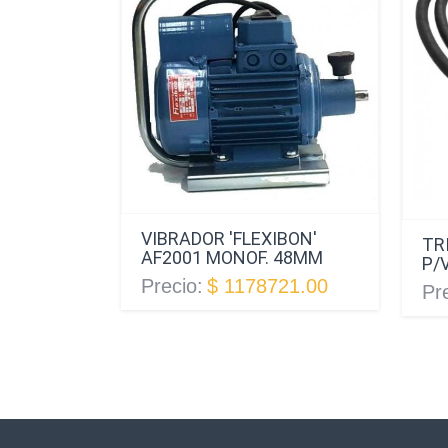
VIBRADOR 'FLEXIBON'
TR
AF2001 MONOF. 48MM
P/
Precio:
$ 1178721.00
Pr