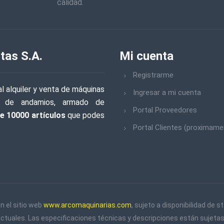
calidad.
tas S.A.
Mi cuenta
Registrarme
l alquiler y venta de máquinas
Ingresar a mi cuenta
iler de andamios, armado de
Portal Proveedores
e 10000 artículos
que podes
Portal Clientes (proximame
n el sitio web
www.arcomaquinarias.com
, sujeto a disponibilidad de
actuales. Las especificaciones técnicas y descripciones están sujetas