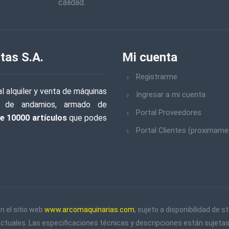
calidad.
tas S.A.
Mi cuenta
Registrarme
l alquiler y venta de máquinas
Ingresar a mi cuenta
iler de andamios, armado de
Portal Proveedores
e 10000 artículos
que podes
Portal Clientes (proximame
n el sitio web
www.arcomaquinarias.com
, sujeto a disponibilidad de
actuales. Las especificaciones técnicas y descripciones están sujetas