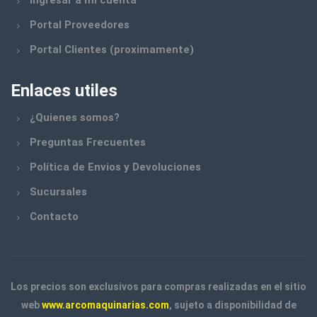
Ingresar a mi cuenta
KLINGSTPOR
Portal Proveedores
Portal Clientes (proximamente)
WEMBLEY READY TO WORK
CRAFTMAN
Enlaces utiles
ACQUASYSTEM
¿Quienes somos?
ARCO MAQUINARIAS
Preguntas Frecuentes
BELLOTA
Política de Envios y Devoluciones
CROSSMASTER
Sucursales
Contacto
DEPER
EL ABUELO
ESSAMET
Los precios son exclusivos para compras realizadas en el sitio
FELO
web
www.arcomaquinarias.com
, sujeto a disponibilidad de