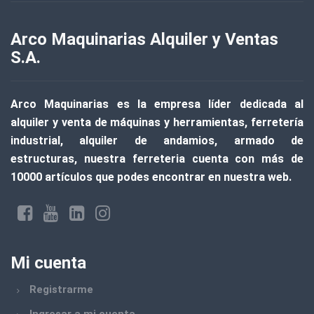
CORTRIFIL
DOBLE A
Arco Maquinarias Alquiler y Ventas
S.A.
ESLINGAR
EVEL
Arco Maquinarias
es la empresa líder dedicada al
FRAVIDA
alquiler y venta de máquinas y herramientas, ferretería
industrial, alquiler de andamios, armado de
TEKBOND
estructuras, nuestra ferreteria cuenta con
más de
MSA
10000 artículos
que podes encontrar en nuestra web.
KAIKEN
NORTON ABRASIVOS
FISCHER
Mi cuenta
TRUPER
Registrarme
CATERPILLAR